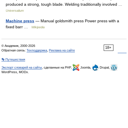
produced a strong, tough blade. Welding traditionally involved …
Universalium
Machine press
— Manual goldsmith press Power press with a
fixed barr …
Wikipedia
© Академик, 2000-2026
18+
Обратная связь:
Техподдержка
,
Реклама на сайте
👣 Путешествия
Экспорт словарей на сайты
, сделанные на PHP,
Joomla,
Drupal,
WordPress, MODx.