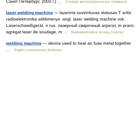
Санкт Петербург, 2003 г.) …
Словарь металлургических терминов
laser welding machine
— lazerinis suvirintuvas statusas T sritis
radioelektronika atitikmenys: angl. laser welding machine vok.
Laserschweißgerät, n rus. лазерный сварочный агрегат, m pranc.
agrégat laser de soudage, m …
Radioelektronikos terminų žodynas
welding machine
— device used to heat an fuse metal together
…
English contemporary dictionary